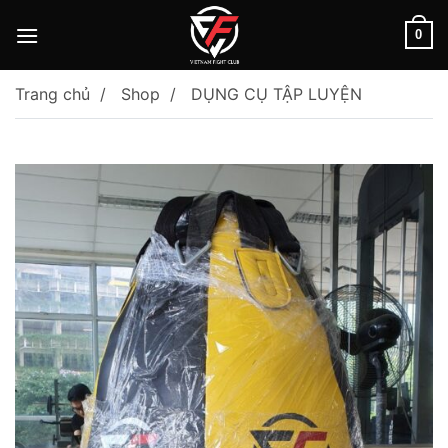
Skip
to
0
content
Trang chủ
Shop
DỤNG CỤ TẬP LUYỆN