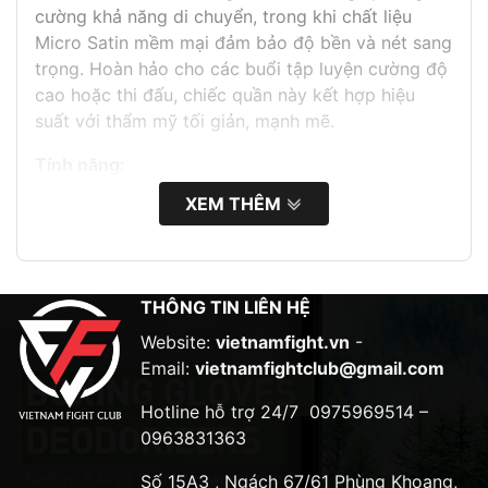
cường khả năng di chuyển, trong khi chất liệu
Micro Satin mềm mại đảm bảo độ bền và nét sang
trọng. Hoàn hảo cho các buổi tập luyện cường độ
cao hoặc thi đấu, chiếc quần này kết hợp hiệu
suất với thẩm mỹ tối giản, mạnh mẽ.
Tính năng:
XEM THÊM
Thiết kế ôm sát, gọn gàng cho phép vận động
toàn diện
Vải Micro Satin vừa bền vừa mịn
THÔNG TIN LIÊN HỆ
Màu đen mạnh mẽ cho vẻ ngoài ấn tượng, cổ
điển
Website:
vietnamfight.vn
-
Email:
vietnamfightclub@gmail.com
Phù hợp cho cả tập luyện và đêm thi đấu
Hotline hỗ trợ 24/7
0975969514 –
0963831363
Số 15A3 , Ngách 67/61 Phùng Khoang,