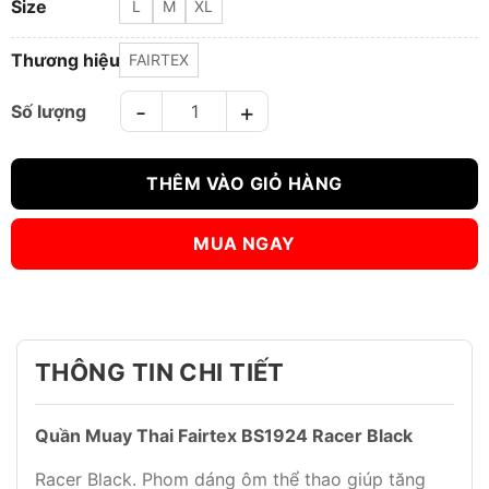
Size
L
M
XL
Thương hiệu
FAIRTEX
Quần Muay Thai Fairtex BS1924 Racer Black số lượng
THÊM VÀO GIỎ HÀNG
MUA NGAY
THÔNG TIN CHI TIẾT
Quần Muay Thai Fairtex BS1924 Racer Black
Racer Black. Phom dáng ôm thể thao giúp tăng