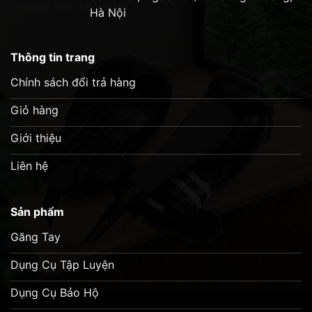
nền đen cổ điển
Hà Nội
Kiểu dáng ôm hơn
cho phom dáng hiện đại và
khả năng di chuyển nâng cao
Thông tin trang
Chất liệu Micro Satin
cho sự mềm mại, bền
Chính sách đổi trả hàng
chắc và thoải mái
Độ ôm tối ưu
cho cả tập luyện và đấu tập
Giỏ hàng
Lý tưởng cho các võ sĩ mong muốn cả phong
Giới thiệu
cách và hiệu suất trong một sản phẩm
Liên hệ
Sản phẩm
Găng Tay
Dụng Cụ Tập Luyện
Dụng Cụ Bảo Hộ