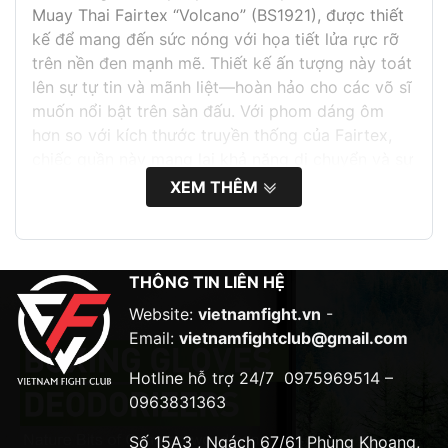
Muay Thai Fairtex “Volcano” (BS1921), được thiết
kế để mang đến sức nóng với họa tiết lửa rực rỡ
trên nền đen mạnh mẽ. Thiết kế ấn tượng này toát
lên sự tự tin và mãnh liệt—hoàn hảo cho các võ sĩ
muốn nổi bật trên sàn đấu. Với phom dáng ôm
hơn so với kích thước truyền thống của Fairtex,
chiếc quần này mang lại khả năng di chuyển và sự
nhanh nhẹn vượt trội, đồng thời vẫn giữ được độ
XEM THÊM
rộng rãi hơn so với các loại quần kickboxing—
đảm bảo cả sự thoải mái và linh hoạt trong các
buổi tập cường độ cao. Được làm từ chất liệu
Micro Satin cao cấp, chiếc quần này mang lại cảm
THÔNG TIN LIÊN HỆ
giác mềm mại sang trọng kết hợp với độ bền vượt
Website:
vietnamfight.vn
-
trội, cho phép Quý khách di chuyển dễ dàng và thi
Email:
vietnamfightclub@gmail.com
đấu ở phong độ cao nhất.
Hotline hỗ trợ 24/7
0975969514 –
Thông tin sản phẩm
0963831363
Thiết kế “Volcano” táo bạo
với họa tiết lửa trên
Số 15A3 , Ngách 67/61 Phùng Khoang,