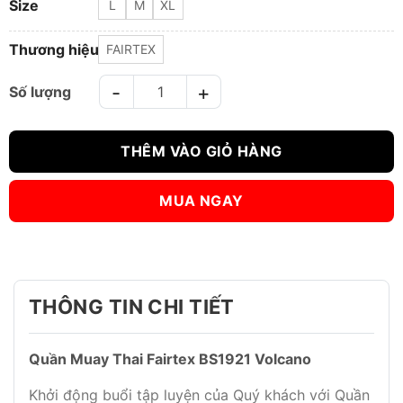
Size
L
M
XL
Thương hiệu
FAIRTEX
Quần Muay Thai Fairtex BS1921 Volcano số lượng
THÊM VÀO GIỎ HÀNG
MUA NGAY
THÔNG TIN CHI TIẾT
Quần Muay Thai Fairtex BS1921 Volcano
Khởi động buổi tập luyện của Quý khách với Quần