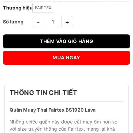
Thương hiệu
FAIRTEX
Quần Muay Thai Fairtex BS1920 Lava số lượng
THÊM VÀO GIỎ HÀNG
MUA NGAY
THÔNG TIN CHI TIẾT
Quần Muay Thai Fairtex BS1920 Lava
Những chiếc quần này được cắt may ôm hơn so
với size truyền thống của Fairtex, mang lại khả