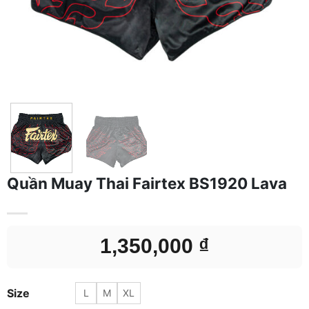
Quần Muay Thai Fairtex BS1920 Lava
1,350,000
₫
Size
L
M
XL