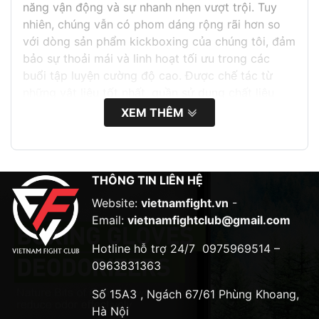
năng vận động và sự nhanh nhẹn vượt trội. Tuy
nhiên, chúng vẫn có phom dáng rộng rãi hơn so
với dòng sản phẩm kickboxing của chúng tôi, đảm
bảo sự thoải mái và linh hoạt tối ưu trong các
buổi tập luyện cường độ cao. Được chế tác từ
những vật liệu tốt nhất, quần sử dụng chất liệu
Micro Satin, nổi tiếng với độ bền vượt trội và cảm
XEM THÊM
giác sang trọng. Chất liệu cao cấp này nâng cao
hiệu suất tổng thể của quần, cho phép các võ sĩ
phát huy hết tiềm năng của mình trong từng
chuyển động.
THÔNG TIN LIÊN HỆ
Website:
vietnamfight.vn
-
Thông tin sản phẩm
Email:
vietnamfightclub@gmail.com
Vải Micro-satin
Hotline hỗ trợ 24/7
0975969514 –
Bền bỉ với cảm giác sang trọng
0963831363
Thoải mái và linh hoạt cho tập luyện
Số 15A3 , Ngách 67/61 Phùng Khoang,
Hà Nội