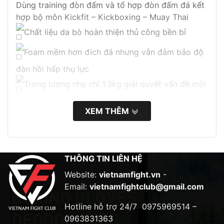
Dùng training đòn đấm và tổ hợp đòn đấm đá kết
hợp bộ môn Kickfit – Kickboxing – Muay Thai
Chất liệu da bò hoàn thiện thủ công bền bỉ
Foam mềm hơn đích đá nhưng vẫn đảm bảo độ
đàn hồi hấp thụ lực
Trọng lượng nhẹ chỉ 1.3kg giải quyết vấn đề mỏi
và đau tay khi cầm lâu
XEM THÊM
Cổ tay có thêm lớp foam đệm
Dây khóa nhám chắc chắn dễ dàng điều chỉnh.
THÔNG TIN LIÊN HỆ
Website:
vietnamfight.vn
-
Email:
vietnamfightclub@gmail.com
Hotline hỗ trợ 24/7
0975969514 –
0963831363