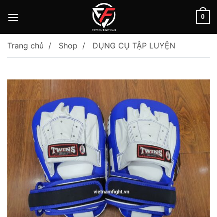
Skip
to
0
content
Trang chủ
Shop
DỤNG CỤ TẬP LUYỆN