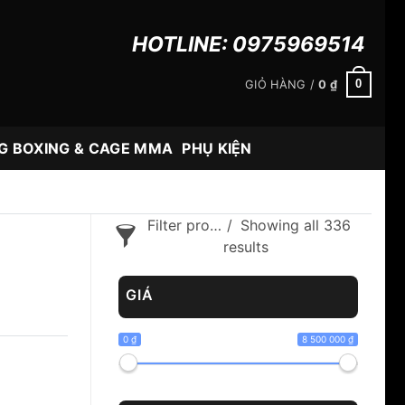
HOTLINE:
0975969514
0
GIỎ HÀNG /
0
₫
G BOXING & CAGE MMA
PHỤ KIỆN
Filter products
Showing all 336
results
GIÁ
0 ₫
8 500 000 ₫