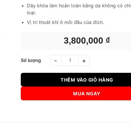
Dây khóa làm hoàn toàn bằng da không có chi 
loại.
Vị trí thoát khí ở mỗi đầu của đích.
3,800,000
₫
ĐÍCH ĐÁ TWINS KICK PADS KPL10 - ĐEN CAM số lượn
THÊM VÀO GIỎ HÀNG
MUA NGAY