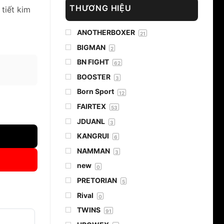
THƯƠNG HIỆU
tiết kim
ANOTHERBOXER
21
BIGMAN
2
BN FIGHT
62
BOOSTER
3
Born Sport
12
FAIRTEX
g
53
JDUANL
3
KANGRUI
6
NAMMAN
3
new
0
PRETORIAN
5
Rival
0
TWINS
91