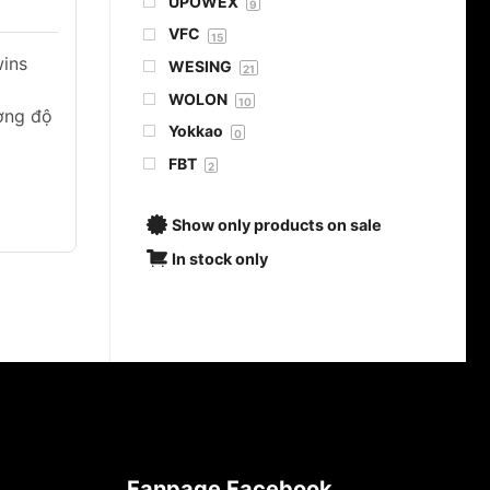
UPOWEX
9
VFC
15
wins
WESING
21
WOLON
10
ờng độ
Yokkao
0
FBT
2
Show only products on sale
In stock only
Fanpage Facebook