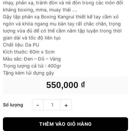
nhạy, phản xạ, tránh đòn và né đòn trong các môn đối
kháng boxing, mma, muay thái ….
Gậy tập phản xạ Boxing Kangrui thiết kế tay cầm xỏ
ngón và khóa ngang mu bàn tay rất chắc chắn, trọng
lượng vừa đủ để có thể cầm nắm tập luyện trong thời
gian dài và tốc độ liên tục
Chất liệu: Da PU
Kích thước: 60m x 5cm
Màu sắc: Đen – Đỏ – Vàng
Trọng lượng cả túi : 400gr
Tặng kèm túi đựng gậy
550,000
₫
GẬY TẬP PHẢN XẠ KANGRUI STICK PADS - ĐỎ số lượng
THÊM VÀO GIỎ HÀNG