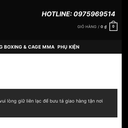
HOTLINE:
0975969514
0
GIỎ HÀNG /
0
₫
G BOXING & CAGE MMA
PHỤ KIỆN
ui lòng giữ liên lạc để bưu tá giao hàng tận nơi